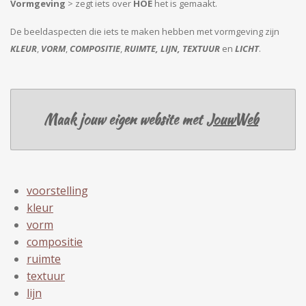
Vormgeving
> zegt iets over
HOE
het is gemaakt.
De beeldaspecten die iets te maken hebben met vormgeving zijn
KLEUR
,
VORM
,
COMPOSITIE
,
RUIMTE, LIJN, TEXTUUR
en
LICHT
.
Maak jouw eigen website met
JouwWeb
voorstelling
kleur
vorm
compositie
ruimte
textuur
lijn